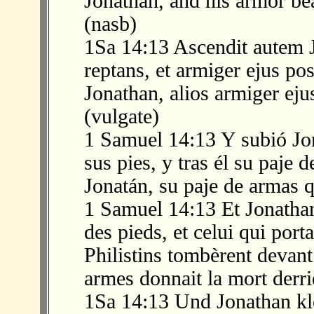
Jonathan, and his armor bea
(nasb)
1Sa 14:13 Ascendit autem 
reptans, et armiger ejus pos
Jonathan, alios armiger eju
(vulgate)
1 Samuel 14:13 Y subió Jo
sus pies, y tras él su paje 
Jonatán, su paje de armas q
1 Samuel 14:13 Et Jonathan
des pieds, et celui qui porta
Philistins tombèrent devant 
armes donnait la mort derriè
1Sa 14:13 Und Jonathan kl