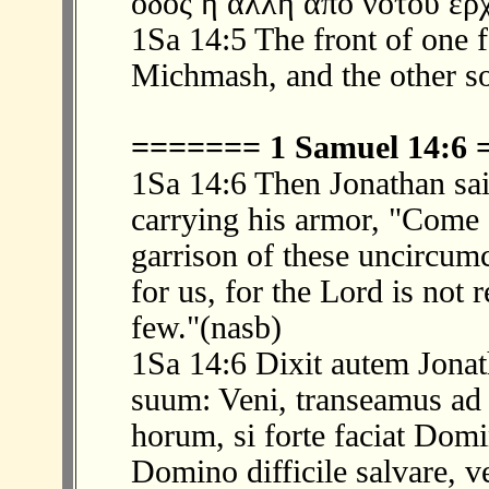
ὁδὸς ἡ ἄλλη ἀπὸ νότου ἐρ
1Sa 14:5 The front of one 
Michmash, and the other s
======= 1 Samuel 14:6
1Sa 14:6 Then Jonathan sa
carrying his armor, "Come a
garrison of these uncircum
for us, for the Lord is not
few."(nasb)
1Sa 14:6 Dixit autem Jona
suum: Veni, transeamus ad
horum, si forte faciat Domi
Domino difficile salvare, ve