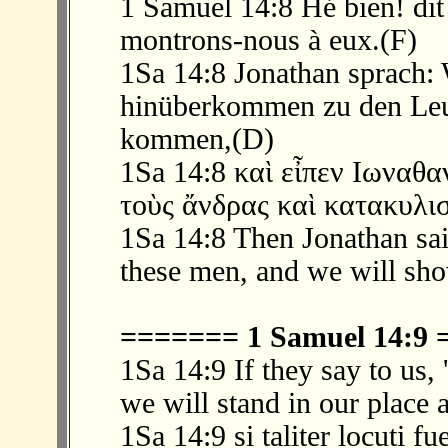
1 Samuel 14:8 Hé bien! dit 
montrons-nous à eux.(F)
1Sa 14:8 Jonathan sprach:
hinüberkommen zu den Leut
kommen,(D)
1Sa 14:8 καὶ εἶπεν Ιωναθα
τοὺς ἄνδρας καὶ κατακυλι
1Sa 14:8 Then Jonathan said
these men, and we will sho
======= 1 Samuel 14:9
1Sa 14:9 If they say to us,
we will stand in our place 
1Sa 14:9 si taliter locuti f