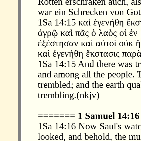
Rotten erschraken auch, al
war ein Schrecken von Got
1Sa 14:15 καὶ ἐγενήθη ἔκσ
ἀγρῷ καὶ πᾶς ὁ λαὸς οἱ ἐν
ἐξέστησαν καὶ αὐτοὶ οὐκ ἤ
καὶ ἐγενήθη ἔκστασις παρὰ
1Sa 14:15 And there was tre
and among all the people. T
trembled; and the earth quak
trembling.(nkjv)
======= 1 Samuel 14:1
1Sa 14:16 Now Saul's wat
looked, and behold, the mu