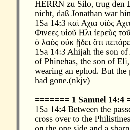
HERRN zu Silo, trug den L
nicht, daß Jonathan war h
1Sa 14:3 καὶ Αχια υἱὸς Αχ
Φινεες υἱοῦ Ηλι ἱερεὺς το
ὁ λαὸς οὐκ ᾔδει ὅτι πεπόρ
1Sa 14:3 Ahijah the son of 
of Phinehas, the son of Eli,
wearing an ephod. But the 
had gone.(nkjv)
======= 1 Samuel 14:4
1Sa 14:4 Between the pass
cross over to the Philistine
on the one side and a sharp