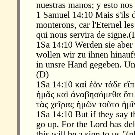
nuestras manos; y esto nos 
1 Samuel 14:10 Mais s'ils 
monterons, car l'Eternel les
qui nous servira de signe.(
1Sa 14:10 Werden sie aber
wollen wir zu ihnen hinauf
in unsre Hand gegeben. Und
(D)
1Sa 14:10 καὶ ἐὰν τάδε εἴ
ἡμᾶς καὶ ἀναβησόμεθα ὅτι
τὰς χεῖρας ἡμῶν τοῦτο ἡμῖ
1Sa 14:10 But if they say t
go up. For the Lord has de
this will be a sign to us."(n