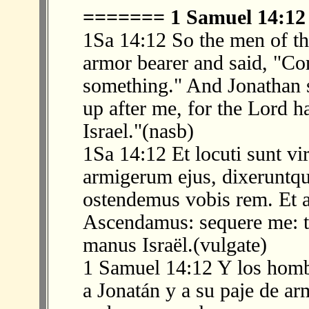
======= 1 Samuel 14:1
1Sa 14:12 So the men of th
armor bearer and said, "Co
something." And Jonathan s
up after me, for the Lord h
Israel."(nasb)
1Sa 14:12 Et locuti sunt vir
armigerum ejus, dixeruntqu
ostendemus vobis rem. Et 
Ascendamus: sequere me: t
manus Israël.(vulgate)
1 Samuel 14:12 Y los homb
a Jonatán y a su paje de ar