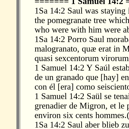
======= 1 Samuel 14:2
1Sa 14:2 Saul was staying i
the pomegranate tree which
who were with him were ab
1Sa 14:2 Porro Saul moraba
malogranato, quæ erat in M
quasi sexcentorum virorum.
1 Samuel 14:2 Y Saúl estab
de un granado que [hay] en
con él [era] como seiscien
1 Samuel 14:2 Saül se tenai
grenadier de Migron, et le p
environ six cents hommes.
1Sa 14:2 Saul aber blieb 