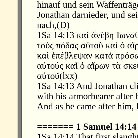
hinauf und sein Waffenträge
Jonathan darnieder, und s
nach,(D)
1Sa 14:13 καὶ ἀνέβη Ιωναθ
τοὺς πόδας αὐτοῦ καὶ ὁ αἴ
καὶ ἐπέβλεψαν κατὰ πρόσ
αὐτούς καὶ ὁ αἴρων τὰ σκ
αὐτοῦ(lxx)
1Sa 14:13 And Jonathan cl
with his armorbearer after 
And as he came after him, 
======= 1 Samuel 14:1
1Sa 14:14 That first slaug