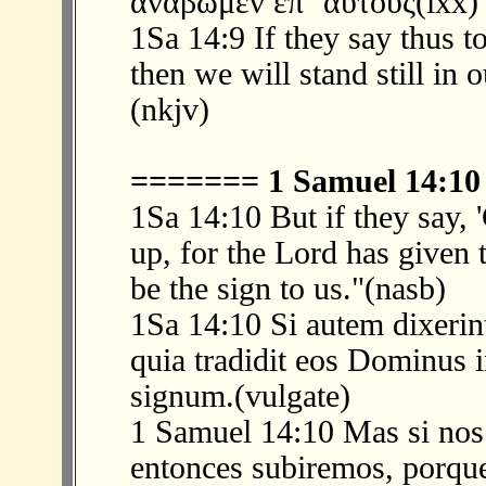
ἀναβῶμεν ἐπ᾽ αὐτούς(lxx)
1Sa 14:9 If they say thus to
then we will stand still in 
(nkjv)
======= 1 Samuel 14:1
1Sa 14:10 But if they say, 
up, for the Lord has given 
be the sign to us."(nasb)
1Sa 14:10 Si autem dixerin
quia tradidit eos Dominus i
signum.(vulgate)
1 Samuel 14:10 Mas si nos 
entonces subiremos, porque