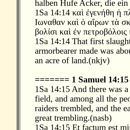
halben Hufe Acker, die ein
1Sa 14:14 καὶ ἐγενήθη ἡ 
Ιωναθαν καὶ ὁ αἴρων τὰ σκ
βολίσι καὶ ἐν πετροβόλοις 
1Sa 14:14 That first slaugh
armorbearer made was abou
an acre of land.(nkjv)
======= 1 Samuel 14:1
1Sa 14:15 And there was a 
field, and among all the pe
raiders trembled, and the e
great trembling.(nasb)
1Sa 14:15 Et factum est mir