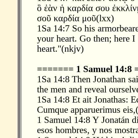
ὃ ἐὰν ἡ καρδία σου ἐκκλίν
σοῦ καρδία μοῦ(lxx)
1Sa 14:7 So his armorbearer
your heart. Go then; here I
heart."(nkjv)
======= 1 Samuel 14:8
1Sa 14:8 Then Jonathan sai
the men and reveal ourselv
1Sa 14:8 Et ait Jonathas: E
Cumque apparuerimus eis,(
1 Samuel 14:8 Y Jonatán di
esos hombres, y nos mostra