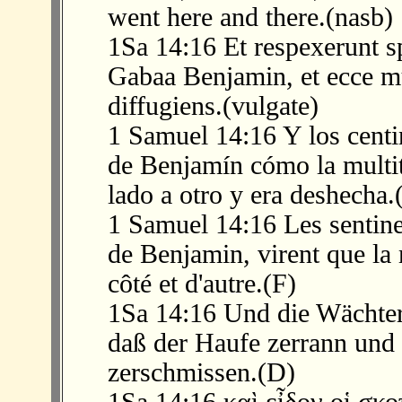
went here and there.(nasb)
1Sa 14:16 Et respexerunt sp
Gabaa Benjamin, et ecce mul
diffugiens.(vulgate)
1 Samuel 14:16 Y los centi
de Benjamín cómo la multit
lado a otro y era deshecha.
1 Samuel 14:16 Les sentinel
de Benjamin, virent que la m
côté et d'autre.(F)
1Sa 14:16 Und die Wächter
daß der Haufe zerrann und 
zerschmissen.(D)