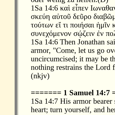
1Sa 14:6 καὶ εἶπεν Ιωναθα
σκεύη αὐτοῦ δεῦρο διαβῶμ
τούτων εἴ τι ποιήσαι ἡμῖν 
συνεχόμενον σῴζειν ἐν πολ
1Sa 14:6 Then Jonathan sa
armor, "Come, let us go ove
uncircumcised; it may be th
nothing restrains the Lord
(nkjv)
======= 1 Samuel 14:7
1Sa 14:7 His armor bearer s
heart; turn yourself, and h