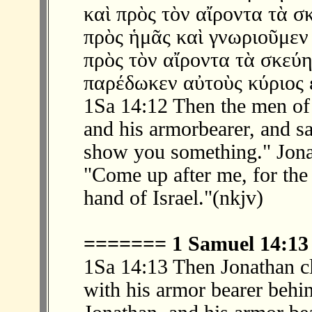
καὶ πρὸς τὸν αἴροντα τὰ σ
πρὸς ἡμᾶς καὶ γνωριοῦμεν
πρὸς τὸν αἴροντα τὰ σκεύη
παρέδωκεν αὐτοὺς κύριος ε
1Sa 14:12 Then the men of 
and his armorbearer, and s
show you something." Jonat
"Come up after me, for the
hand of Israel."(nkjv)
======= 1 Samuel 14:1
1Sa 14:13 Then Jonathan cl
with his armor bearer behin