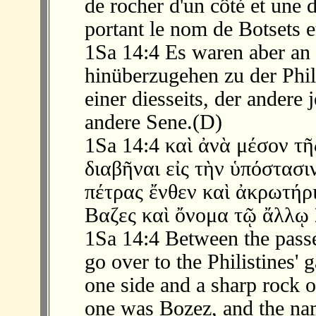
de rocher d'un côté et une d
portant le nom de Botsets et
1Sa 14:4 Es waren aber an
hinüberzugehen zu der Phil
einer diesseits, der andere 
andere Sene.(D)
1Sa 14:4 καὶ ἀνὰ μέσον τῆ
διαβῆναι εἰς τὴν ὑπόστασ
πέτρας ἔνθεν καὶ ἀκρωτήρι
Βαζες καὶ ὄνομα τῷ ἄλλῳ 
1Sa 14:4 Between the passe
go over to the Philistines' 
one side and a sharp rock o
one was Bozez, and the nam