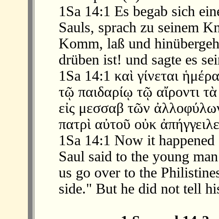
1Sa 14:1 Es begab sich ein
Sauls, sprach zu seinem Kn
Komm, laß und hinübergehe
drüben ist! und sagte es se
1Sa 14:1 καὶ γίνεται ἡμέρ
τῷ παιδαρίῳ τῷ αἴροντι τ
εἰς μεσσαβ τῶν ἀλλοφύλων
πατρὶ αὐτοῦ οὐκ ἀπήγγειλε
1Sa 14:1 Now it happened o
Saul said to the young man
us go over to the Philistines
side." But he did not tell hi