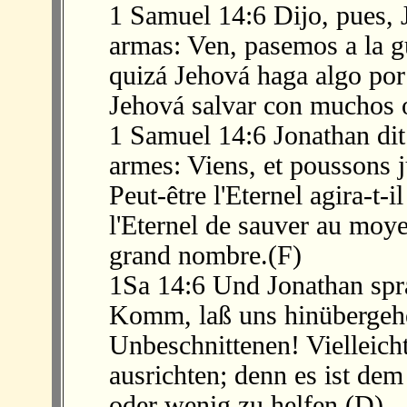
1 Samuel 14:6 Dijo, pues, J
armas: Ven, pasemos a la gu
quizá Jehová haga algo por 
Jehová salvar con muchos 
1 Samuel 14:6 Jonathan dit
armes: Viens, et poussons j
Peut-être l'Eternel agira-t-
l'Eternel de sauver au moy
grand nombre.(F)
1Sa 14:6 Und Jonathan spr
Komm, laß uns hinübergeh
Unbeschnittenen! Vielleic
ausrichten; denn es ist de
oder wenig zu helfen.(D)