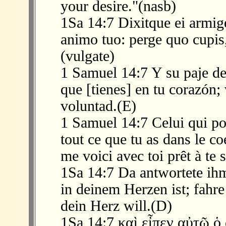
your desire."(nasb)
1Sa 14:7 Dixitque ei armig
animo tuo: perge quo cupis
(vulgate)
1 Samuel 14:7 Y su paje de
que [tienes] en tu corazón; 
voluntad.(E)
1 Samuel 14:7 Celui qui por
tout ce que tu as dans le co
me voici avec toi prêt à te 
1Sa 14:7 Da antwortete ihm
in deinem Herzen ist; fahre 
dein Herz will.(D)
1Sa 14:7 καὶ εἶπεν αὐτῷ ὁ