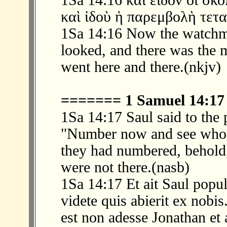
1Sa 14:16 καὶ εἶδον οἱ σκ
καὶ ἰδοὺ ἡ παρεμβολὴ τετα
1Sa 14:16 Now the watchm
looked, and there was the 
went here and there.(nkjv)
======= 1 Samuel 14:1
1Sa 14:17 Saul said to the
"Number now and see who 
they had numbered, behold,
were not there.(nasb)
1Sa 14:17 Et ait Saul popul
videte quis abierit ex nobi
est non adesse Jonathan et