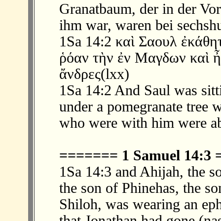
Granatbaum, der in der Vor
ihm war, waren bei sechsh
1Sa 14:2 καὶ Σαουλ ἐκάθη
ῥόαν τὴν ἐν Μαγδων καὶ ἦ
ἄνδρες(lxx)
1Sa 14:2 And Saul was sitti
under a pomegranate tree w
who were with him were ab
======= 1 Samuel 14:3
1Sa 14:3 and Ahijah, the so
the son of Phinehas, the son
Shiloh, was wearing an ep
that Jonathan had gone.(na