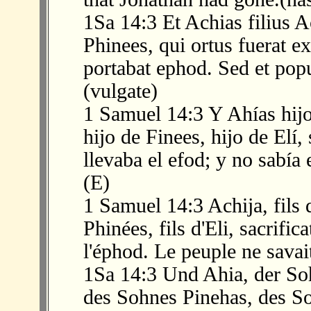
1Sa 14:3 Et Achias filius Ac
Phinees, qui ortus fuerat e
portabat ephod. Sed et popu
(vulgate)
1 Samuel 14:3 Y Ahías hij
hijo de Finees, hijo de Elí,
llevaba el efod; y no sabía
(E)
1 Samuel 14:3 Achija, fils 
Phinées, fils d'Eli, sacrifica
l'éphod. Le peuple ne savait
1Sa 14:3 Und Ahia, der So
des Sohnes Pinehas, des Soh