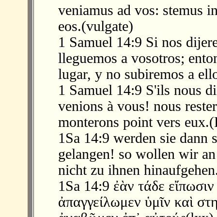
veniamus ad vos: stemus in
eos.(vulgate)
1 Samuel 14:9 Si nos dijere
lleguemos a vosotros; ento
lugar, y no subiremos a ell
1 Samuel 14:9 S'ils nous di
venions à vous! nous rester
monterons point vers eux.(
1Sa 14:9 werden sie dann sa
gelangen! so wollen wir an
nicht zu ihnen hinaufgehen
1Sa 14:9 ἐὰν τάδε εἴπωσιν
ἀπαγγείλωμεν ὑμῖν καὶ στη