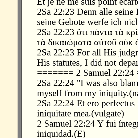
Et je ne me suis point écart
2Sa 22:23 Denn alle seine 
seine Gebote werfe ich nic
2Sa 22:23 ὅτι πάντα τὰ κρ
τὰ δικαιώματα αὐτοῦ οὐκ 
2Sa 22:23 For all His judg
His statutes, I did not dep
======= 2 Samuel 22:2
2Sa 22:24 "I was also blam
myself from my iniquity.(n
2Sa 22:24 Et ero perfectus
iniquitate mea.(vulgate)
2 Samuel 22:24 Y fui ínteg
iniquidad.(E)