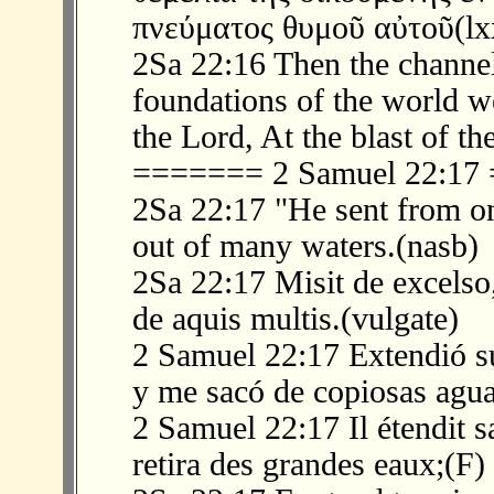
πνεύματος θυμοῦ αὐτοῦ(lx
2Sa 22:16 Then the channel
foundations of the world w
the Lord, At the blast of th
======= 2 Samuel 22:1
2Sa 22:17 "He sent from o
out of many waters.(nasb)
2Sa 22:17 Misit de excelso,
de aquis multis.(vulgate)
2 Samuel 22:17 Extendió su
y me sacó de copiosas agua
2 Samuel 22:17 Il étendit sa
retira des grandes eaux;(F)