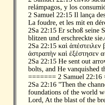
relámpagos, y los consumi
2 Samuel 22:15 Il lança des
La foudre, et les mit en dér
2Sa 22:15 Er schoß seine St
blitzen und erschreckte sie
2Sa 22:15 καὶ ἀπέστειλεν 
ἀστραπὴν καὶ ἐξέστησεν α
2Sa 22:15 He sent out arro
bolts, and He vanquished t
======= 2 Samuel 22:1
2Sa 22:16 "Then the channe
foundations of the world we
Lord, At the blast of the br