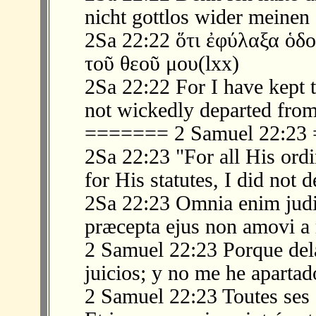
nicht gottlos wider meinen
2Sa 22:22 ὅτι ἐφύλαξα ὁδ
τοῦ θεοῦ μου(lxx)
2Sa 22:22 For I have kept 
not wickedly departed fro
======= 2 Samuel 22:2
2Sa 22:23 "For all His ord
for His statutes, I did not 
2Sa 22:23 Omnia enim judic
præcepta ejus non amovi a 
2 Samuel 22:23 Porque dela
juicios; y no me he apartad
2 Samuel 22:23 Toutes ses 