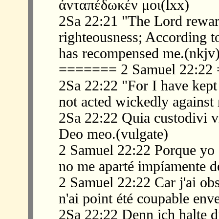
ἀνταπέδωκέν μοι(lxx)
2Sa 22:21 "The Lord rewa
righteousness; According t
has recompensed me.(nkjv
======= 2 Samuel 22:2
2Sa 22:22 "For I have kept
not acted wickedly agains
2Sa 22:22 Quia custodivi v
Deo meo.(vulgate)
2 Samuel 22:22 Porque yo 
no me aparté impíamente d
2 Samuel 22:22 Car j'ai obse
n'ai point été coupable en
2Sa 22:22 Denn ich halte