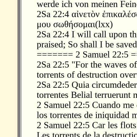
werde ich von meinen Fein
2Sa 22:4 αἰνετὸν ἐπικαλέσ
μου σωθήσομαι(lxx)
2Sa 22:4 I will call upon t
praised; So shall I be sav
======= 2 Samuel 22:5
2Sa 22:5 "For the waves o
torrents of destruction ov
2Sa 22:5 Quia circumdederu
torrentes Belial terruerunt 
2 Samuel 22:5 Cuando me c
los torrentes de iniquidad 
2 Samuel 22:5 Car les flots
Les torrents de la destruct