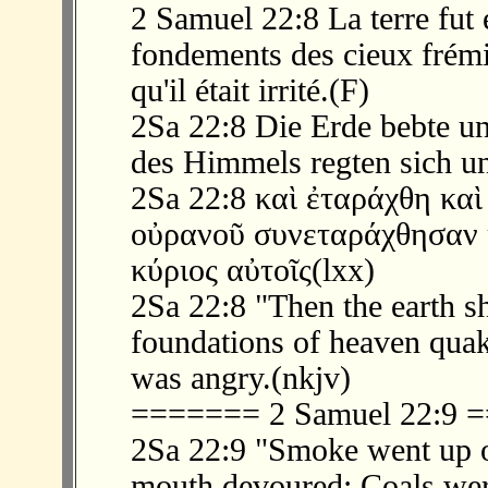
2 Samuel 22:8 La terre fut 
fondements des cieux frémir
qu'il était irrité.(F)
2Sa 22:8 Die Erde bebte u
des Himmels regten sich un
2Sa 22:8 καὶ ἐταράχθη καὶ
οὐρανοῦ συνεταράχθησαν 
κύριος αὐτοῖς(lxx)
2Sa 22:8 "Then the earth s
foundations of heaven qua
was angry.(nkjv)
======= 2 Samuel 22:9
2Sa 22:9 "Smoke went up ou
mouth devoured; Coals were