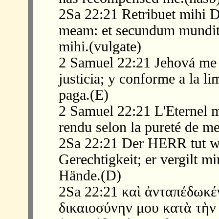
2Sa 22:21 Retribuet mihi 
meam: et secundum mundi
mihi.(vulgate)
2 Samuel 22:21 Jehová me
justicia; y conforme a la l
paga.(E)
2 Samuel 22:21 L'Eternel m'
rendu selon la pureté de m
2Sa 22:21 Der HERR tut w
Gerechtigkeit; er vergilt m
Hände.(D)
2Sa 22:21 καὶ ἀνταπέδωκέν
δικαιοσύνην μου κατὰ τὴν