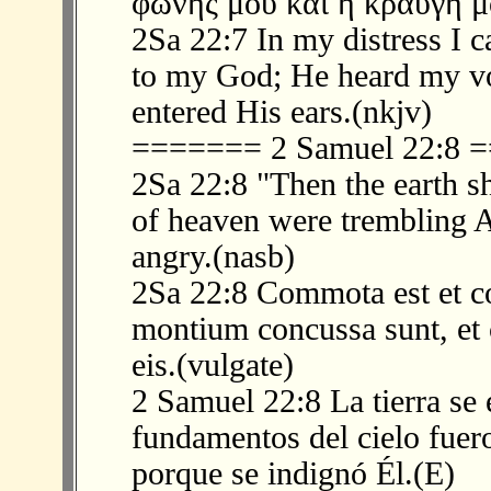
φωνῆς μου καὶ ἡ κραυγή μο
2Sa 22:7 In my distress I c
to my God; He heard my vo
entered His ears.(nkjv)
======= 2 Samuel 22:8
2Sa 22:8 "Then the earth 
of heaven were trembling 
angry.(nasb)
2Sa 22:8 Commota est et co
montium concussa sunt, et 
eis.(vulgate)
2 Samuel 22:8 La tierra se 
fundamentos del cielo fuer
porque se indignó Él.(E)