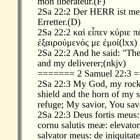
mon libérateur.(F)
2Sa 22:2 Der HERR ist me
Erretter.(D)
2Sa 22:2 καὶ εἶπεν κύριε 
ἐξαιρούμενός με ἐμοί(lxx)
2Sa 22:2 And he said: "The
and my deliverer;(nkjv)
======= 2 Samuel 22:3
2Sa 22:3 My God, my rock,
shield and the horn of my 
refuge; My savior, You sav
2Sa 22:3 Deus fortis meus
cornu salutis meæ: elevato
salvator meus: de iniquitate