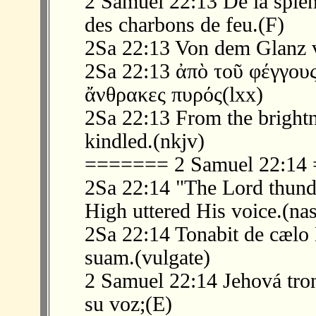
2 Samuel 22:13 De la splend
des charbons de feu.(F)
2Sa 22:13 Von dem Glanz v
2Sa 22:13 ἀπὸ τοῦ φέγγου
ἄνθρακες πυρός(lxx)
2Sa 22:13 From the brightn
kindled.(nkjv)
======= 2 Samuel 22:1
2Sa 22:14 "The Lord thund
High uttered His voice.(na
2Sa 22:14 Tonabit de cælo
suam.(vulgate)
2 Samuel 22:14 Jehová tronó
su voz;(E)