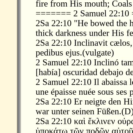
fire from His mouth; Coals 
======= 2 Samuel 22:1
2Sa 22:10 "He bowed the 
thick darkness under His fe
2Sa 22:10 Inclinavit cælos, 
pedibus ejus.(vulgate)
2 Samuel 22:10 Inclinó tamb
[había] oscuridad debajo de
2 Samuel 22:10 Il abaissa les
une épaisse nuée sous ses p
2Sa 22:10 Er neigte den H
war unter seinen Füßen.(D
2Sa 22:10 καὶ ἔκλινεν οὐρ
ὑποκάτω τῶν ποδῶν αὐτοῦ