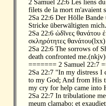
2 Samuel 22:6 Les liens du
filets de la mort m'avaient 
2Sa 22:6 Der Hölle Bande 
Stricke überwältigten mich
2Sa 22:6 ὠδῖνες θανάτου
σκληρότητες θανάτου(lxx)
2Sa 22:6 The sorrows of S
death confronted me.(nkjv)
======= 2 Samuel 22:7
2Sa 22:7 "In my distress I 
to my God; And from His 
my cry for help came into 
2Sa 22:7 In tribulatione 
meum clamabo: et exaudiet