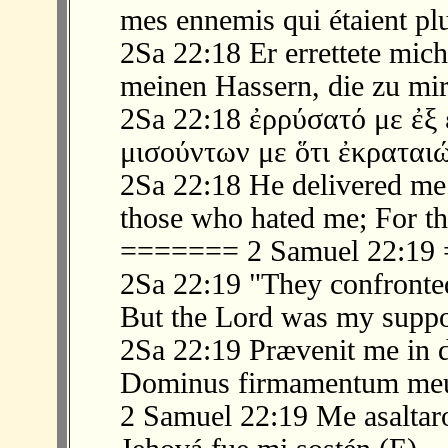
mes ennemis qui étaient plu
2Sa 22:18 Er errettete mic
meinen Hassern, die zu mi
2Sa 22:18 ἐρρύσατό με ἐξ
μισούντων με ὅτι ἐκραται
2Sa 22:18 He delivered m
those who hated me; For th
======= 2 Samuel 22:1
2Sa 22:19 "They confronted
But the Lord was my suppo
2Sa 22:19 Prævenit me in di
Dominus firmamentum meu
2 Samuel 22:19 Me asaltaro