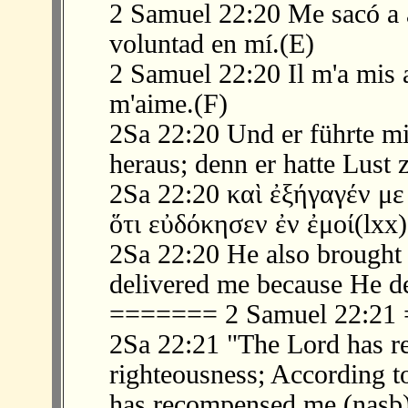
2 Samuel 22:20 Me sacó a 
voluntad en mí.(E)
2 Samuel 22:20 Il m'a mis au
m'aime.(F)
2Sa 22:20 Und er führte mi
heraus; denn er hatte Lust 
2Sa 22:20 καὶ ἐξήγαγέν με
ὅτι εὐδόκησεν ἐν ἐμοί(lxx)
2Sa 22:20 He also brought 
delivered me because He de
======= 2 Samuel 22:2
2Sa 22:21 "The Lord has r
righteousness; According t
has recompensed me.(nasb