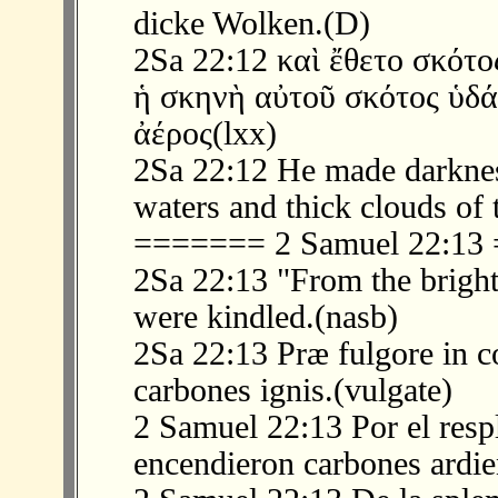
dicke Wolken.(D)
2Sa 22:12 καὶ ἔθετο σκότ
ἡ σκηνὴ αὐτοῦ σκότος ὑδά
ἀέρος(lxx)
2Sa 22:12 He made darkne
waters and thick clouds of 
======= 2 Samuel 22:1
2Sa 22:13 "From the bright
were kindled.(nasb)
2Sa 22:13 Præ fulgore in c
carbones ignis.(vulgate)
2 Samuel 22:13 Por el resp
encendieron carbones ardie