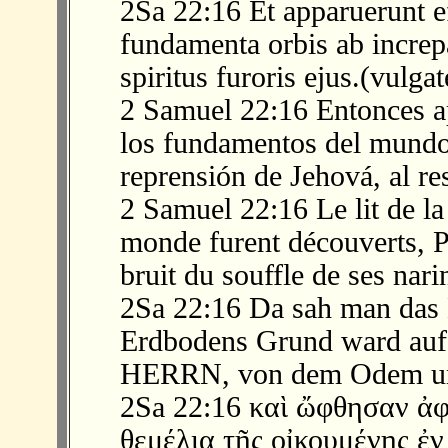
2Sa 22:16 Et apparuerunt ef
fundamenta orbis ab increp
spiritus furoris ejus.(vulgat
2 Samuel 22:16 Entonces ap
los fundamentos del mundo 
reprensión de Jehová, al res
2 Samuel 22:16 Le lit de l
monde furent découverts, Pa
bruit du souffle de ses nari
2Sa 22:16 Da sah man das 
Erdbodens Grund ward auf
HERRN, von dem Odem und
2Sa 22:16 καὶ ὤφθησαν ἀ
θεμέλια τῆς οἰκουμένης ἐν