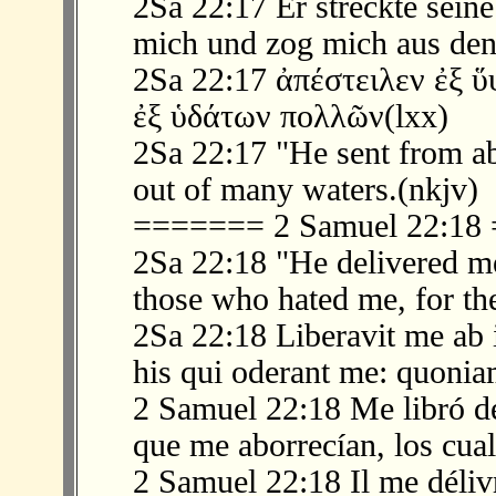
2Sa 22:17 Er streckte sein
mich und zog mich aus den
2Sa 22:17 ἀπέστειλεν ἐξ ὕ
ἐξ ὑδάτων πολλῶν(lxx)
2Sa 22:17 "He sent from a
out of many waters.(nkjv)
======= 2 Samuel 22:1
2Sa 22:18 "He delivered 
those who hated me, for th
2Sa 22:18 Liberavit me ab 
his qui oderant me: quonia
2 Samuel 22:18 Me libró de
que me aborrecían, los cual
2 Samuel 22:18 Il me déliv