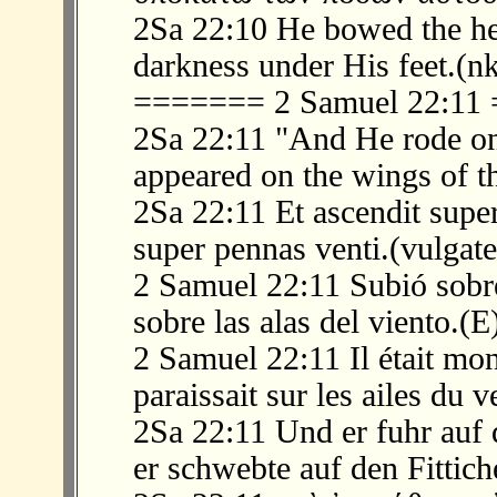
2Sa 22:10 He bowed the h
darkness under His feet.(nk
======= 2 Samuel 22:1
2Sa 22:11 "And He rode on
appeared on the wings of t
2Sa 22:11 Et ascendit super
super pennas venti.(vulgate
2 Samuel 22:11 Subió sobre
sobre las alas del viento.(E
2 Samuel 22:11 Il était mont
paraissait sur les ailes du v
2Sa 22:11 Und er fuhr auf
er schwebte auf den Fittic