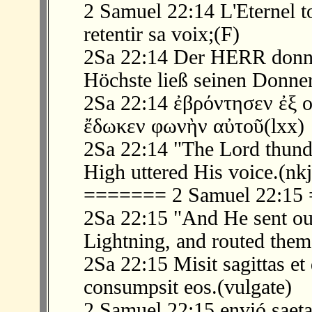
2 Samuel 22:14 L'Eternel t
retentir sa voix;(F)
2Sa 22:14 Der HERR donn
Höchste ließ seinen Donne
2Sa 22:14 ἐβρόντησεν ἐξ ο
ἔδωκεν φωνὴν αὐτοῦ(lxx)
2Sa 22:14 "The Lord thund
High uttered His voice.(nk
======= 2 Samuel 22:1
2Sa 22:15 "And He sent out
Lightning, and routed them
2Sa 22:15 Misit sagittas et 
consumpsit eos.(vulgate)
2 Samuel 22:15 envió saetas