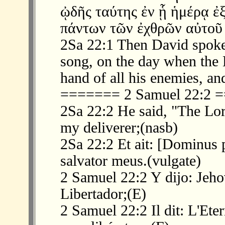
ᾠδῆς ταύτης ἐν ᾗ ἡμέρᾳ ἐξ
πάντων τῶν ἐχθρῶν αὐτοῦ 
2Sa 22:1 Then David spoke 
song, on the day when the 
hand of all his enemies, an
======= 2 Samuel 22:2
2Sa 22:2 He said, "The Lor
my deliverer;(nasb)
2Sa 22:2 Et ait: [Dominus 
salvator meus.(vulgate)
2 Samuel 22:2 Y dijo: Jeho
Libertador;(E)
2 Samuel 22:2 Il dit: L'Ete