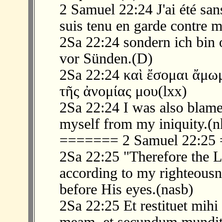
2 Samuel 22:24 J'ai été san
suis tenu en garde contre m
2Sa 22:24 sondern ich bin
vor Sünden.(D)
2Sa 22:24 καὶ ἔσομαι ἄμω
τῆς ἀνομίας μου(lxx)
2Sa 22:24 I was also blame
myself from my iniquity.(n
======= 2 Samuel 22:2
2Sa 22:25 "Therefore the 
according to my righteousn
before His eyes.(nasb)
2Sa 22:25 Et restituet mih