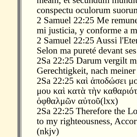
meam, et secundum mundi
conspectu oculorum suorum
2 Samuel 22:25 Me remuner
mi justicia, y conforme a m
2 Samuel 22:25 Aussi l'Ete
Selon ma pureté devant ses
2Sa 22:25 Darum vergilt 
Gerechtigkeit, nach meiner
2Sa 22:25 καὶ ἀποδώσει μο
μου καὶ κατὰ τὴν καθαριό
ὀφθαλμῶν αὐτοῦ(lxx)
2Sa 22:25 Therefore the L
to my righteousness, Accor
(nkjv)