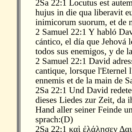
2Sa 22:1 Locutus est aute
hujus in die qua liberavi
inimicorum suorum, et de 
2 Samuel 22:1 Y habló Davi
cántico, el día que Jehová 
todos sus enemigos, y de l
2 Samuel 22:1 David adressa
cantique, lorsque l'Eternel 
ennemis et de la main de S
2Sa 22:1 Und David redet
dieses Liedes zur Zeit, da 
Hand aller seiner Feinde u
sprach:(D)
2Sa 22:1 καὶ ἐλάλησεν Δαυ