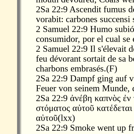
2Sa 22:9 Ascendit fumus de 
vorabit: carbones succensi 
2 Samuel 22:9 Humo subió 
consumidor, por el cual se
2 Samuel 22:9 Il s'élevait 
feu dévorant sortait de sa bo
charbons embrasés.(F)
2Sa 22:9 Dampf ging auf v
Feuer von seinem Munde, d
2Sa 22:9 ἀνέβη καπνὸς ἐν 
στόματος αὐτοῦ κατέδεται
αὐτοῦ(lxx)
2Sa 22:9 Smoke went up fr