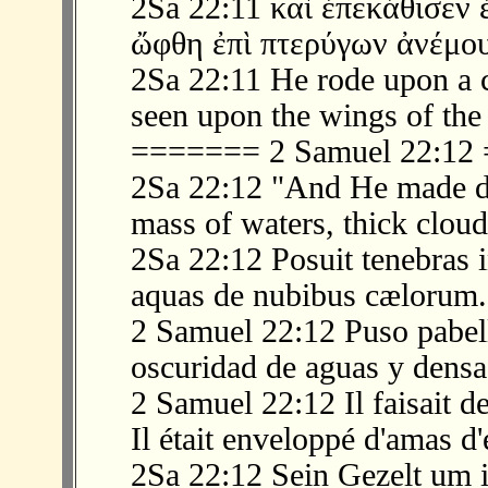
2Sa 22:11 καὶ ἐπεκάθισεν 
ὤφθη ἐπὶ πτερύγων ἀνέμου
2Sa 22:11 He rode upon a 
seen upon the wings of the
======= 2 Samuel 22:1
2Sa 22:12 "And He made d
mass of waters, thick cloud
2Sa 22:12 Posuit tenebras i
aquas de nubibus cælorum.
2 Samuel 22:12 Puso pabello
oscuridad de aguas y densa
2 Samuel 22:12 Il faisait de
Il était enveloppé d'amas d
2Sa 22:12 Sein Gezelt um i