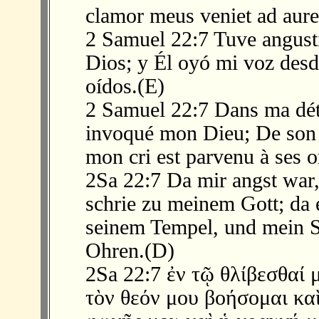
clamor meus veniet ad aures
2 Samuel 22:7 Tuve angusti
Dios; y Él oyó mi voz desd
oídos.(E)
2 Samuel 22:7 Dans ma détre
invoqué mon Dieu; De son p
mon cri est parvenu à ses or
2Sa 22:7 Da mir angst war
schrie zu meinem Gott; da
seinem Tempel, und mein S
Ohren.(D)
2Sa 22:7 ἐν τῷ θλίβεσθαί 
τὸν θεόν μου βοήσομαι κα