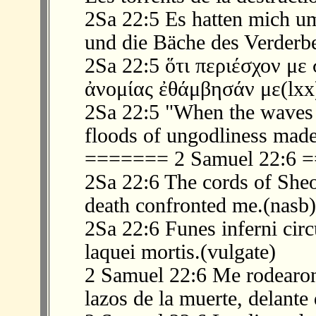
2Sa 22:5 Es hatten mich u
und die Bäche des Verderb
2Sa 22:5 ὅτι περιέσχον με
ἀνομίας ἐθάμβησάν με(lxx
2Sa 22:5 "When the waves 
floods of ungodliness made
======= 2 Samuel 22:6
2Sa 22:6 The cords of Sheo
death confronted me.(nasb)
2Sa 22:6 Funes inferni ci
laquei mortis.(vulgate)
2 Samuel 22:6 Me rodearon 
lazos de la muerte, delante