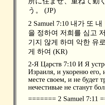
所に住ませ、重ねて動
う。 (JP)
2 Samuel 7:10 내가
을 정하여 저희를 심고 
기지 않게 하며 악한 유
게 하여 (KR)
2-Я Царств 7:10 И Я устр
Израиля, и укореню его, 
месте своем, и не будет 
нечестивые не станут бол
======= 2 Samuel 7:11