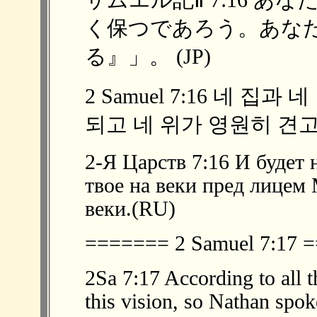
サムエル記Ⅱ 7:16 
く保つであろう。あな
る』」。 (JP)
2 Samuel 7:16 네 
되고 네 위가 영원히 견고
2-Я Царств 7:16 И будет 
твое на веки пред лицем 
веки.(RU)
======= 2 Samuel 7:17
2Sa 7:17 According to all t
this vision, so Nathan spok