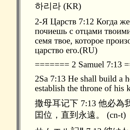
하리라 (KR)
2-Я Царств 7:12 Когда же
почиешь с отцами твоими
семя твое, которое произ
царство его.(RU)
======= 2 Samuel 7:13
2Sa 7:13 He shall build a 
establish the throne of his
撒母耳记下 7:13 他
囯位，直到永遠。 (cn-t)