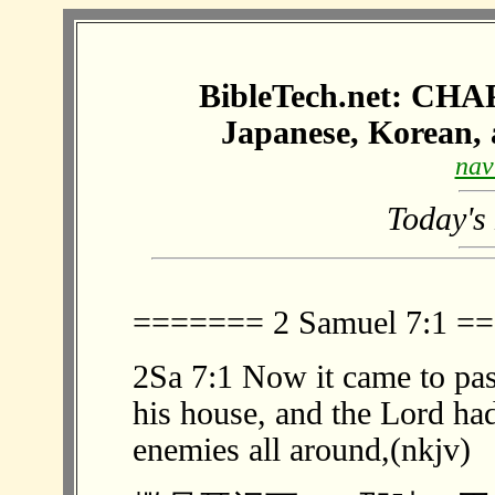
BibleTech.net: CHAP
Japanese, Korean, 
nav
Today's
======= 2 Samuel 7:1 
2Sa 7:1 Now it came to pas
his house, and the Lord had
enemies all around,(nkjv)