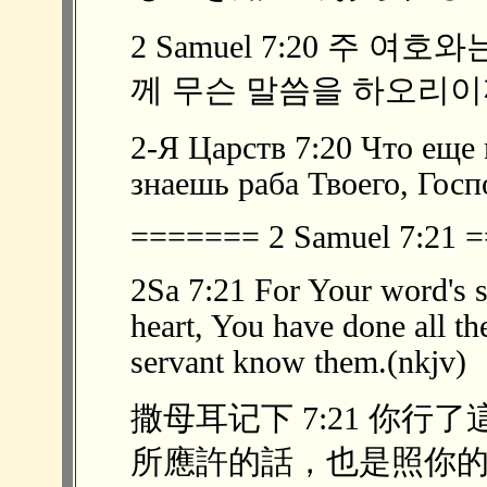
2 Samuel 7:20 주 
께 무슨 말씀을 하오리이까 
2-Я Царств 7:20 Что еще
знаешь раба Твоего, Гос
======= 2 Samuel 7:21
2Sa 7:21 For Your word's 
heart, You have done all th
servant know them.(nkjv)
撒母耳记下 7:21 你
所應許的話，也是照你的心意