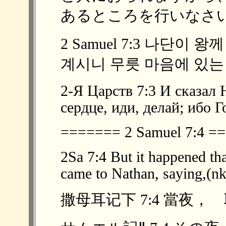
あるところを行いなさい」
2 Samuel 7:3 나단이
계시니 무릇 마음에 있는 
2-Я Царств 7:3 И сказал 
сердце, иди, делай; ибо 
======= 2 Samuel 7:4 
2Sa 7:4 But it happened tha
came to Nathan, saying,(nk
撒母耳记下 7:4 當夜， 