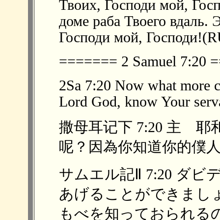
Твоих, Господи мой, Госп
доме раба Твоего вдаль. 
Господи мой, Господи!(R
======= 2 Samuel 7:20
2Sa 7:20 Now what more c
Lord God, know Your serva
撒母耳记下 7:20 主
呢？因為你知道你的僕人。 (
サムエル記Ⅱ 7:20 
あげることができまし
もべを知っておられるので