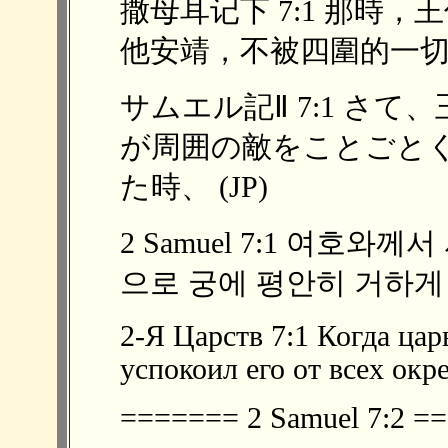
撒母耳记下 7:1 那時
他安靖，不被四圍的一切仇敵
サムエル記Ⅱ 7:1 さ
が周囲の敵をことごと
た時、 (JP)
2 Samuel 7:1 여호와
으로 궁에 평안히 거하게 
2-Я Царств 7:1 Когда цар
успокоил его от всех окр
======= 2 Samuel 7:2 