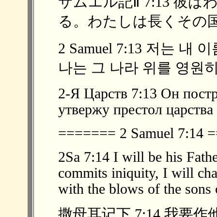
サムエル記Ⅱ 7:13 
る。わたしは長くその国の
2 Samuel 7:13 저는
나는 그 나라 위를 영원히
2-Я Царств 7:13 Он пост
утвержу престол царства 
======= 2 Samuel 7:14
2Sa 7:14 I will be his Fath
commits iniquity, I will ch
with the blows of the sons
撒母耳记下 7:14 我