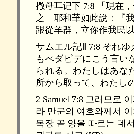
撒母耳记下 7:8 「現
之 耶和華如此說：『
跟從羊群，立你作我民以色列
サムエル記Ⅱ 7:8 そ
もべダビデにこう言い
られる。わたしはあな
所から取って、わたしの民
2 Samuel 7:8 그러므
라 만군의 여호와께서 
목장 곧 양을 따르는 데