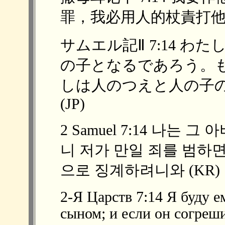
罪，我必用人的杖責打他，用
サムエル記Ⅱ 7:14 
の子となるであろう。
しは人のつえと人の子
(JP)
2 Samuel 7:14 나는
니 저가 만일 죄를 범하
으로 징계하려니와 (KR)
2-Я Царств 7:14 Я буду е
сыном; и если он согреш