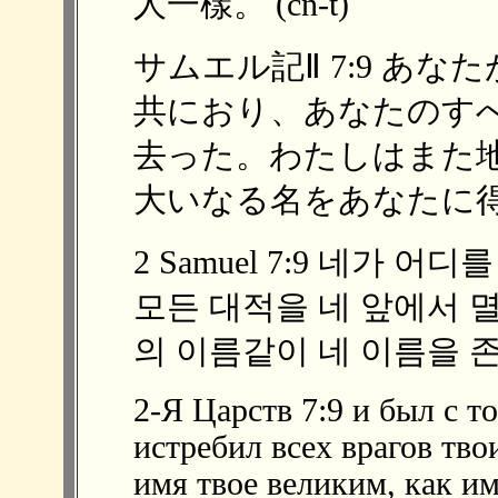
人一樣。 (cn-t)
サムエル記Ⅱ 7:9 あ
共におり、あなたのす
去った。わたしはまた
大いなる名をあなたに得さ
2 Samuel 7:9 네가 
모든 대적을 네 앞에서 
의 이름같이 네 이름을 존
2-Я Царств 7:9 и был с то
истребил всех врагов тво
имя твое великим, как им