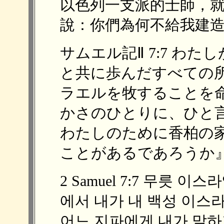
以色列一支派的士師，
說：你們為何不給我建造香柏
サムエル記Ⅱ 7:7 わ
と共に歩んだすべての
ラエルを牧することを
かさのひとりに、ひと
わたしのために香柏の
ことがあるであろうか』。 
2 Samuel 7:7 무릇 
에서 내가 내 백성 이스
어느 지파에게 내가 말하