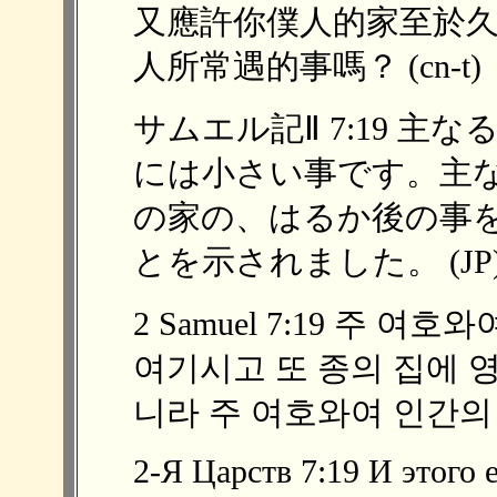
又應許你僕人的家至於
人所常遇的事嗎？ (cn-t)
サムエル記Ⅱ 7:19 
には小さい事です。主
の家の、はるか後の事
とを示されました。 (JP
2 Samuel 7:19 주 
여기시고 또 종의 집에 
니라 주 여호와여 인간의 
2-Я Царств 7:19 И этого 