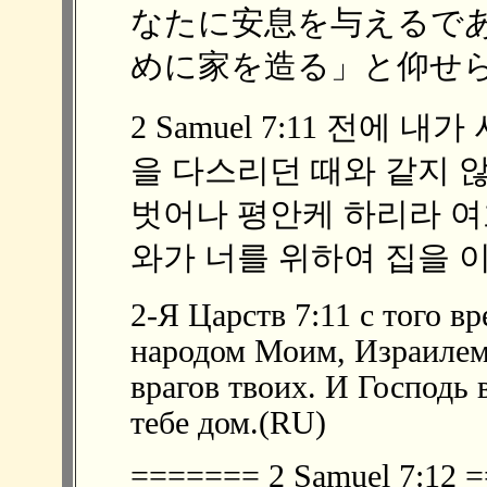
なたに安息を与えるで
めに家を造る」と仰せられ
2 Samuel 7:11 전에
을 다스리던 때와 같지 
벗어나 평안케 하리라 여
와가 너를 위하여 집을 이
2-Я Царств 7:11 с того в
народом Моим, Израилем;
врагов твоих. И Господь 
тебе дом.(RU)
======= 2 Samuel 7:12