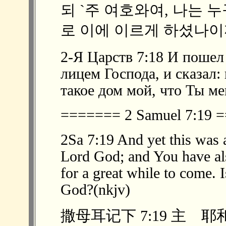
되 `주 여호와여, 나는 
로 이에 이르게 하셨나이까 
2-Я Царств 7:18 И пошел 
лицем Господа, и сказал: 
такое дом мой, что Ты ме
======= 2 Samuel 7:19
2Sa 7:19 And yet this was a
Lord God; and You have al
for a great while to come. 
God?(nkjv)
撒母耳记下 7:19 主