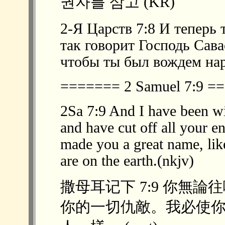
권자를 삼고 (KR)
2-Я Царств 7:8 И теперь
так говорит Господь Сава
чтобы ты был вождем нар
======= 2 Samuel 7:9 
2Sa 7:9 And I have been w
and have cut off all your 
made you a great name, lik
are on the earth.(nkjv)
撒母耳记下 7:9 你無
你的一切仇敵。我必使