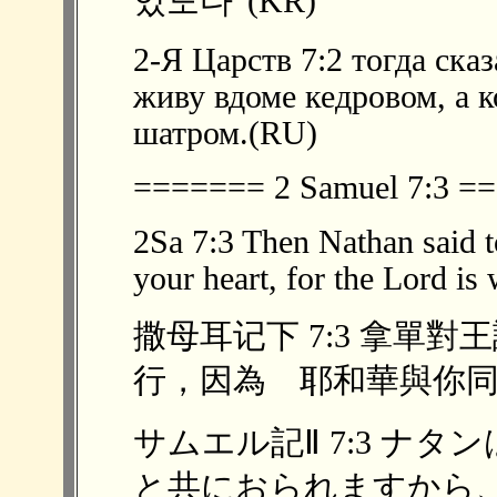
있도다' (KR)
2-Я Царств 7:2 тогда ска
живу вдоме кедровом, а 
шатром.(RU)
======= 2 Samuel 7:3 
2Sa 7:3 Then Nathan said to
your heart, for the Lord is
撒母耳记下 7:3 拿單
行，因為 耶和華與你同在。
サムエル記Ⅱ 7:3 ナ
と共におられますから