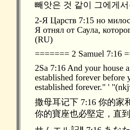
빼앗은 것 같이 그에게서는
2-Я Царств 7:15 но милос
Я отнял от Саула, которо
(RU)
======= 2 Samuel 7:16
2Sa 7:16 And your house a
established forever before 
established forever." ' "(nkj
撒母耳记下 7:16 你
你的寶座也必堅定，直到永遠