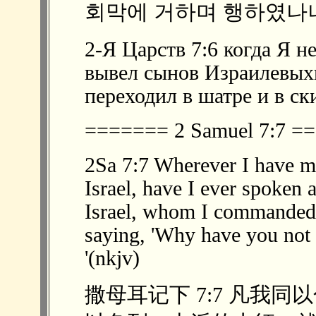
회막에 거하며 행하였나니 
2-Я Царств 7:6 когда Я н
вывел сынов Израилевыхиз
переходил в шатре и в с
======= 2 Samuel 7:7 
2Sa 7:7 Wherever I have mo
Israel, have I ever spoken 
Israel, whom I commanded 
saying, 'Why have you not 
'(nkjv)
撒母耳记下 7:7 凡我