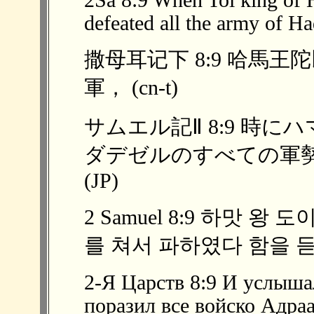
2Sa 8:9 When Toi king of 
defeated all the army of Ha
撒母耳记下 8:9 哈馬
軍， (cn-t)
サムエル記Ⅱ 8:9 時
ダデゼルのすべての軍
(JP)
2 Samuel 8:9 하맛 
를 쳐서 파하였다 함을 듣고
2-Я Царств 8:9 И услыша
поразил все войско Адра