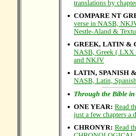
translations by chapte
COMPARE NT GR
verse in NASB, NKJ
Nestle-Aland & Textu
GREEK, LATIN &
NASB, Greek ( LXX &
and NKJV
LATIN, SPANISH 
NASB, Latin, Spanis
Through the Bible i
ONE YEAR:
Read th
just a few chapters a 
CHRONYR:
Read th
CHRONOLOGICAL 