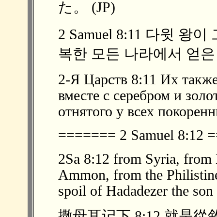
た。 (JP)
2 Samuel 8:11 다윗
복한 모든 나라에서 얻은 
2-Я Царств 8:11 Их также
вместе с серебром и золо
отнятого у всех покорен
======= 2 Samuel 8:12
2Sa 8:12 from Syria, from
Ammon, from the Philistin
spoil of Hadadezer the son
撒母耳记下 8:12 就