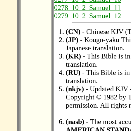
0278_10_2_Samuel_11
0279_10_2_Samuel_12
(CN)
- Chinese KJV (
(JP)
- Kougo-yaku This
Japanese translation.
(KR)
- This Bible is i
translation.
(RU)
- This Bible is i
translation.
(nkjv)
- Updated KJV 
Copyright © 1982 by 
permission. All rights 
--
(nasb)
- The most accur
AMERICAN STAND