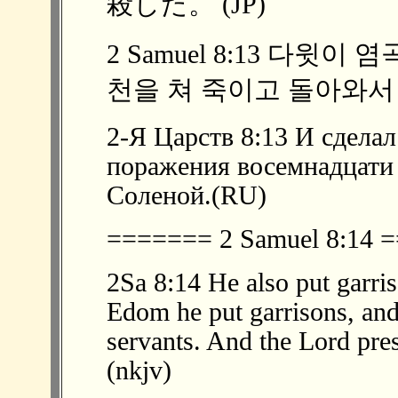
殺した。 (JP)
2 Samuel 8:13 다윗
천을 쳐 죽이고 돌아와서 
2-Я Царств 8:13 И сделал
поражения восемнадцати
Соленой.(RU)
======= 2 Samuel 8:14
2Sa 8:14 He also put garri
Edom he put garrisons, and
servants. And the Lord pr
(nkjv)