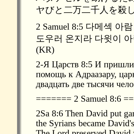
ヤびと二万二千人を殺した。
2 Samuel 8:5 다메섹
도우러 온지라 다윗이 아
(KR)
2-Я Царств 8:5 И пришл
помощь к Адраазару, цар
двадцать две тысячи чел
======= 2 Samuel 8:6 
2Sa 8:6 Then David put gar
the Syrians became David's 
The Lord preserved David 