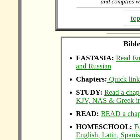
and complies wi
top
Bible
EASTASIA:
Read En
and Russian
Chapters:
Quick link
STUDY:
Read a chap
KJV, NAS & Greek in 
READ:
READ a chapt
HOMESCHOOL:
F
English, Latin, Span