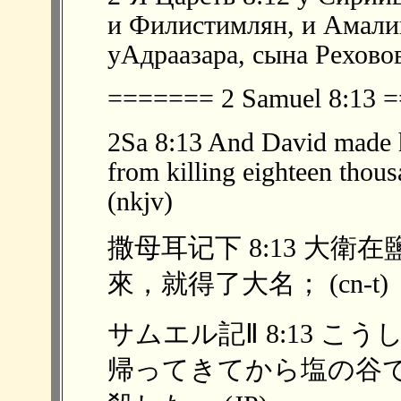
и Филистимлян, и Амалик
уАдраазара, сына Реховов
======= 2 Samuel 8:13
2Sa 8:13 And David made 
from killing eighteen thous
(nkjv)
撒母耳记下 8:13 大
來，就得了大名； (cn-t)
サムエル記Ⅱ 8:13 
帰ってきてから塩の谷