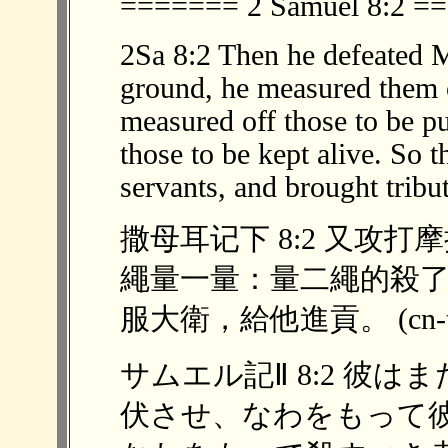
======= 2 Samuel 8:2 
2Sa 8:2 Then he defeated 
ground, he measured them o
measured off those to be put
those to be kept alive. So
servants, and brought tribu
撒母耳记下 8:2 又攻
繩量一量：量二繩的殺
服大衛，給他進貢。 (cn-t
サムエル記Ⅱ 8:2 彼
伏させ、なわをもって