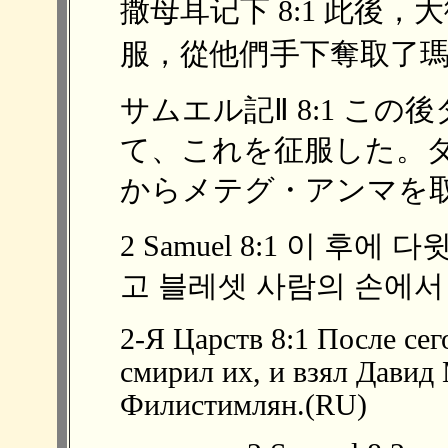
撒母耳记下 8:1 此後
服，從他們手下奪取了瑪弗‧加
サムエル記Ⅱ 8:1 こ
て、これを征服した。
からメテグ・アンマを取っ
2 Samuel 8:1 이 후
고 블레셋 사람의 손에서
2-Я Царств 8:1 После се
смирил их, и взял Давид
Филистимлян.(RU)