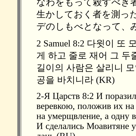
なわをもって殺すべき
生かしておく者を測っ
デのしもべとなって、みつ
2 Samuel 8:2 다윗이
게 하고 줄로 재어 그 두
길이의 사람은 살리니 모
공을 바치니라 (KR)
2-Я Царств 8:2 И порази
веревкою, положив их на
на умерщвление, а одну в
И сделались Моавитяне 