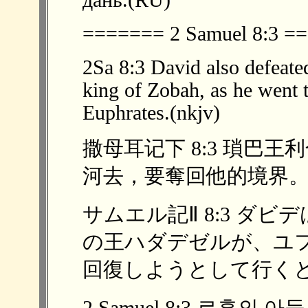
дань.(RU)
======= 2 Samuel 8:3 
2Sa 8:3 David also defeate
king of Zobah, as he went to
Euphrates.(nkjv)
撒母耳记下 8:3 瑣巴
河去，要奪回他的境界。大衛
サムエル記Ⅱ 8:3 ダ
の王ハダデゼルが、ユ
回復しようとして行くとこ