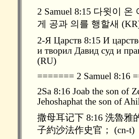
2 Samuel 8:15 다윗
게 공과 의를 행할새 (KR
2-Я Царств 8:15 И царст
и творил Давид суд и пра
(RU)
======= 2 Samuel 8:16
2Sa 8:16 Joab the son of Z
Jehoshaphat the son of Ahi
撒母耳记下 8:16 洗
子約沙法作史官； (cn-t)